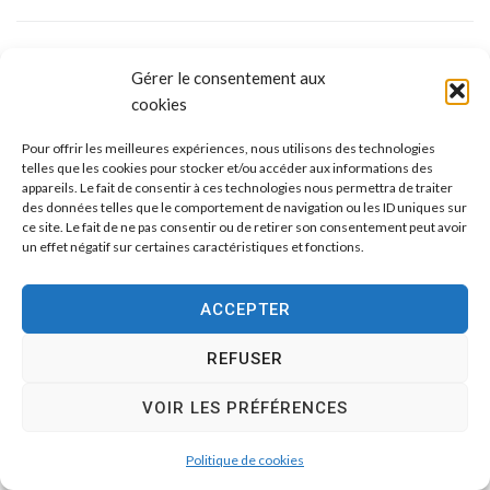
Gérer le consentement aux
Arrêté 102/2024
cookies
Pour offrir les meilleures expériences, nous utilisons des technologies
PLUS
telles que les cookies pour stocker et/ou accéder aux informations des
appareils. Le fait de consentir à ces technologies nous permettra de traiter
des données telles que le comportement de navigation ou les ID uniques sur
ce site. Le fait de ne pas consentir ou de retirer son consentement peut avoir
un effet négatif sur certaines caractéristiques et fonctions.
Arrêté 101/2024
ACCEPTER
REFUSER
PLUS
VOIR LES PRÉFÉRENCES
Politique de cookies