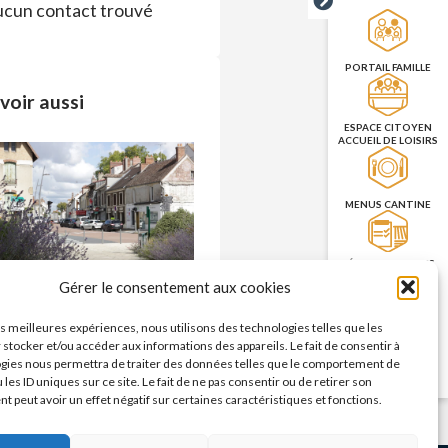
cun contact trouvé
PORTAIL FAMILLE
voir aussi
ESPACE CITOYEN
ACCUEIL DE LOISIRS
MENUS CANTINE
RÉSERVATION DES
SALLES
Commerces – enseignes
Gérer le consentement aux cookies
n savoir plus >
les meilleures expériences, nous utilisons des technologies telles que les
PRISE DE RENDEZ-
 stocker et/ou accéder aux informations des appareils. Le fait de consentir à
VOUS
gies nous permettra de traiter des données telles que le comportement de
CNI/PASSEPORT
 les ID uniques sur ce site. Le fait de ne pas consentir ou de retirer son
 peut avoir un effet négatif sur certaines caractéristiques et fonctions.