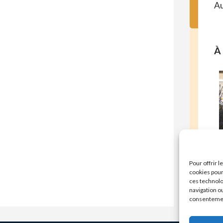
Au
À 
E
Pour offrir 
cookies pour
ces technolo
navigation ou
consentement