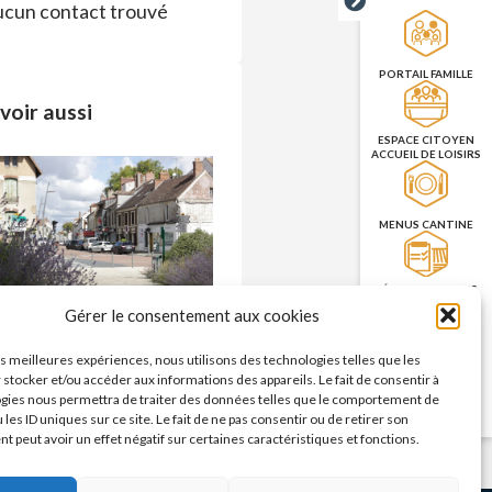
cun contact trouvé
PORTAIL FAMILLE
voir aussi
ESPACE CITOYEN
ACCUEIL DE LOISIRS
MENUS CANTINE
RÉSERVATION DES
SALLES
Commerces – enseignes
Gérer le consentement aux cookies
n savoir plus >
les meilleures expériences, nous utilisons des technologies telles que les
PRISE DE RENDEZ-
 stocker et/ou accéder aux informations des appareils. Le fait de consentir à
VOUS
gies nous permettra de traiter des données telles que le comportement de
CNI/PASSEPORT
 les ID uniques sur ce site. Le fait de ne pas consentir ou de retirer son
 peut avoir un effet négatif sur certaines caractéristiques et fonctions.