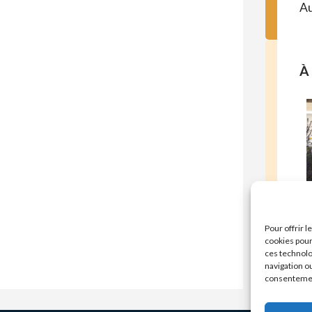
Au
À 
E
Pour offrir 
cookies pour
ces technolo
navigation ou
consentement