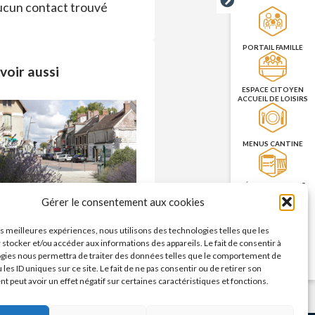
cun contact trouvé
PORTAIL FAMILLE
voir aussi
ESPACE CITOYEN
ACCUEIL DE LOISIRS
MENUS CANTINE
RÉSERVATION DES
SALLES
Commerces – enseignes
Gérer le consentement aux cookies
n savoir plus >
les meilleures expériences, nous utilisons des technologies telles que les
PRISE DE RENDEZ-
 stocker et/ou accéder aux informations des appareils. Le fait de consentir à
VOUS
gies nous permettra de traiter des données telles que le comportement de
CNI/PASSEPORT
 les ID uniques sur ce site. Le fait de ne pas consentir ou de retirer son
 peut avoir un effet négatif sur certaines caractéristiques et fonctions.