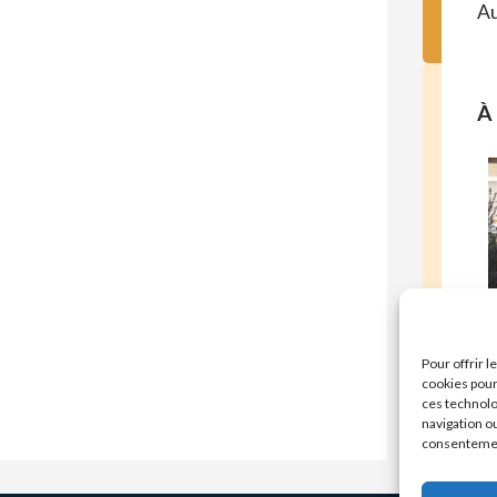
Au
À 
E
Pour offrir 
cookies pour
ces technolo
navigation ou
consentement