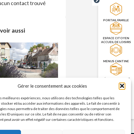
cun contact trouvé
PORTAIL FAMILLE
voir aussi
ESPACE CITOYEN
ACCUEIL DE LOISIRS
MENUS CANTINE
RÉSERVATION DES
SALLES
Commerces – enseignes
Gérer le consentement aux cookies
n savoir plus >
les meilleures expériences, nous utilisons des technologies telles que les
PRISE DE RENDEZ-
 stocker et/ou accéder aux informations des appareils. Le fait de consentir à
VOUS
gies nous permettra de traiter des données telles que le comportement de
CNI/PASSEPORT
 les ID uniques sur ce site. Le fait de ne pas consentir ou de retirer son
 peut avoir un effet négatif sur certaines caractéristiques et fonctions.