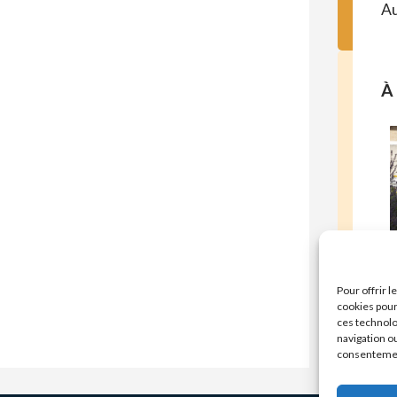
Au
À 
E
Pour offrir 
cookies pour
ces technolo
navigation ou
consentement