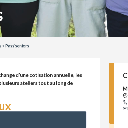
s
s
»
Pass’seniors
C
change d’une cotisation annuelle, les
lusieurs ateliers tout au long de
M
eux