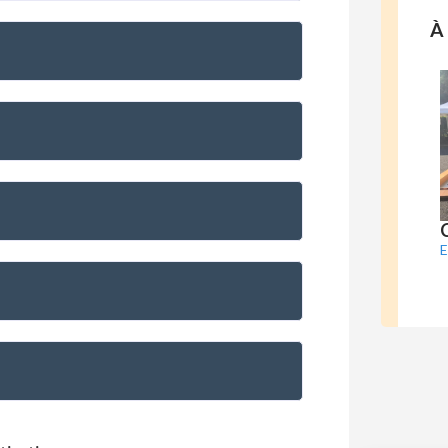
À 
C
E