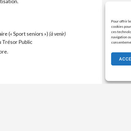
tisation.
Pour offrir 
cookies pour
ces technolo
re (« Sport seniors »)
(à venir)
navigation ou
 Trésor Public
consentement
bre.
ACC