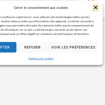
PRISE DE RENDEZ-
Gérer le consentement aux cookies
VOUS
CNI/PASSEPORT
les meilleures expériences, nous utilisons des technologies telles que les
 stocker et/ou accéder aux informations des appareils. Le fait de consentir à
gies nous permettra de traiter des données telles que le comportement de
 les ID uniques sur ce site. Le fait de ne pas consentir ou de retirer son
 peut avoir un effet négatif sur certaines caractéristiques et fonctions.
EPTER
REFUSER
VOIR LES PRÉFÉRENCES
Politique de cookies