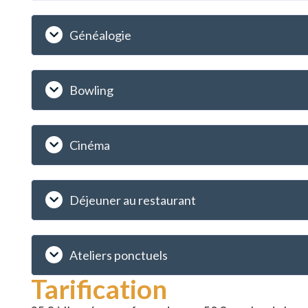
Généalogie
Bowling
Cinéma
Déjeuner au restaurant
Ateliers ponctuels
Tarification