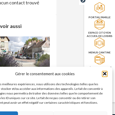
cun contact trouvé
PORTAIL FAMILLE
voir aussi
ESPACE CITOYEN
ACCUEIL DE LOISIRS
MENUS CANTINE
RÉSERVATION DES
SALLES
Commerces – enseignes
Gérer le consentement aux cookies
n savoir plus >
les meilleures expériences, nous utilisons des technologies telles que les
PRISE DE RENDEZ-
 stocker et/ou accéder aux informations des appareils. Le fait de consentir à
VOUS
gies nous permettra de traiter des données telles que le comportement de
CNI/PASSEPORT
 les ID uniques sur ce site. Le fait de ne pas consentir ou de retirer son
 peut avoir un effet négatif sur certaines caractéristiques et fonctions.