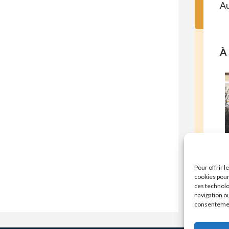
Au
À 
E
Pour offrir 
cookies pour
ces technolo
navigation ou
consentement