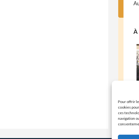
Au
À 
E
Pour offrir 
cookies pour
ces technolo
navigation ou
consentement