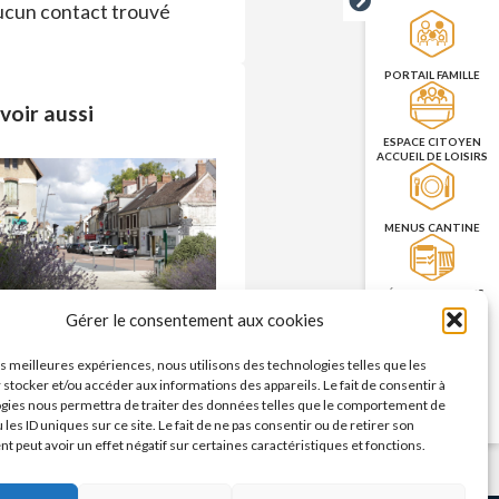
cun contact trouvé
PORTAIL FAMILLE
voir aussi
ESPACE CITOYEN
ACCUEIL DE LOISIRS
MENUS CANTINE
RÉSERVATION DES
SALLES
Commerces – enseignes
Gérer le consentement aux cookies
n savoir plus >
les meilleures expériences, nous utilisons des technologies telles que les
PRISE DE RENDEZ-
 stocker et/ou accéder aux informations des appareils. Le fait de consentir à
VOUS
gies nous permettra de traiter des données telles que le comportement de
CNI/PASSEPORT
 les ID uniques sur ce site. Le fait de ne pas consentir ou de retirer son
 peut avoir un effet négatif sur certaines caractéristiques et fonctions.