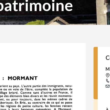
 patrimoine
C
M