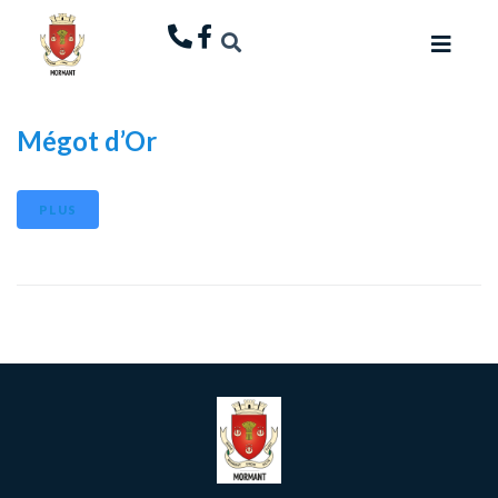
principal
Mégot d’Or
PLUS