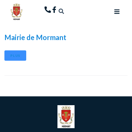
principal
Mairie de Mormant
PLUS