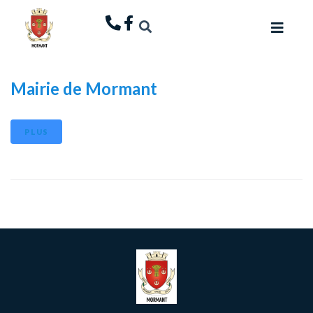
principal
Mairie de Mormant
PLUS