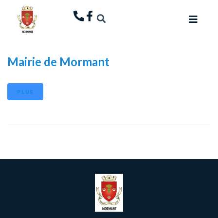
principal
Mairie de Mormant
PLUS