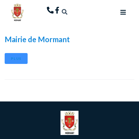
principal
Mairie de Mormant
PLUS