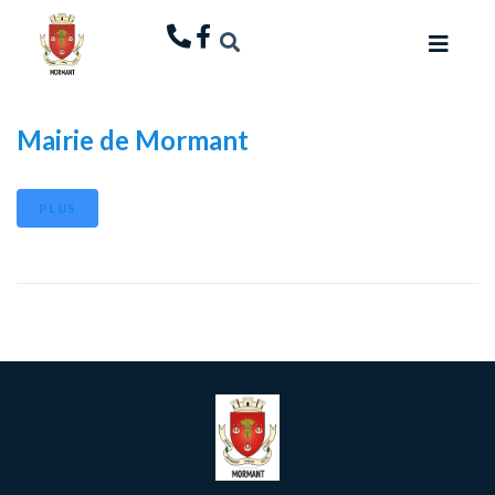
principal
Mairie de Mormant
PLUS