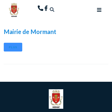
principal
Mairie de Mormant
PLUS