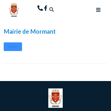
principal
Mairie de Mormant
PLUS