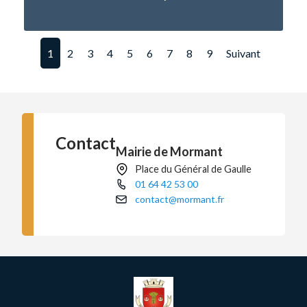
1
2
3
4
5
6
7
8
9
Suivant
Contact
Mairie de Mormant
Place du Général de Gaulle
01 64 42 53 00
contact@mormant.fr