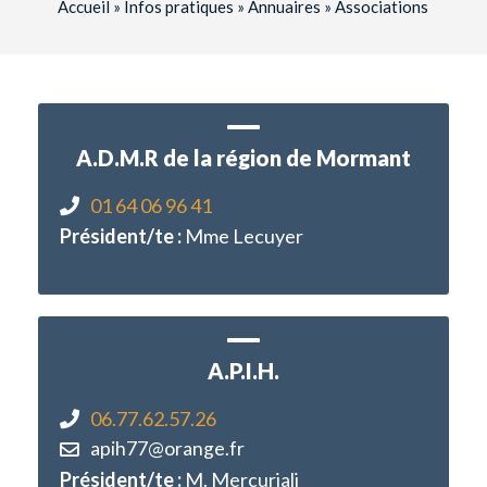
Accueil
»
Infos pratiques
»
Annuaires
»
Associations
A.D.M.R de la région de Mormant
01 64 06 96 41
Président/te :
Mme Lecuyer
A.P.I.H.
06.77.62.57.26
apih77@orange.fr
Président/te :
M. Mercuriali