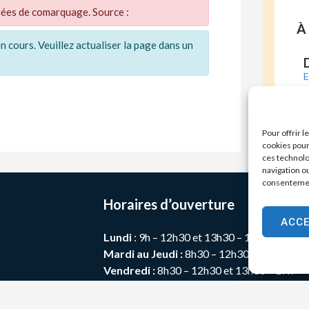
nnées de comarquage. Source :
À 
 cours. Veuillez actualiser la page dans un
E
Pour offrir 
cookies pour
ces technolo
navigation ou
consentement
Horaires d’ouverture
ACC
Lundi
: 9h – 12h30 et 13h30 – 17h30
Mardi au Jeudi :
8h30 – 12h30 et 13h30 – 
Vendredi :
8h30 – 12h30 et 13h30 – 17h