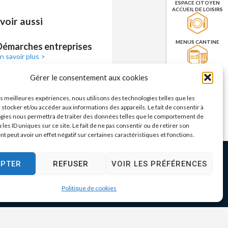
ESPACE CITOYEN
ACCUEIL DE LOISIRS
voir aussi
MENUS CANTINE
Démarches entreprises
n savoir plus >
RÉSERVATION DES
Gérer le consentement aux cookies
SALLES
les meilleures expériences, nous utilisons des technologies telles que les
 stocker et/ou accéder aux informations des appareils. Le fait de consentir à
PRISE DE RENDEZ-
gies nous permettra de traiter des données telles que le comportement de
VOUS
 les ID uniques sur ce site. Le fait de ne pas consentir ou de retirer son
CNI/PASSEPORT
 peut avoir un effet négatif sur certaines caractéristiques et fonctions.
EPTER
REFUSER
VOIR LES PRÉFÉRENCES
17h30
Politique de cookies