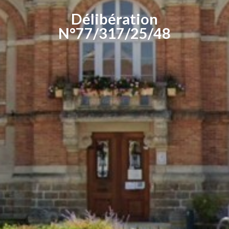
Délibération
N°77/317/25/48