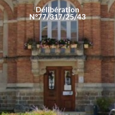
Délibération
N°77/317/25/43