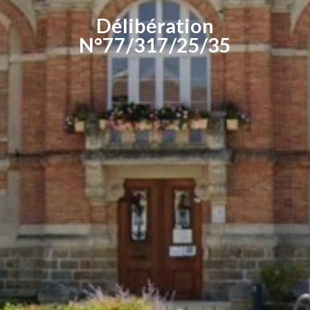
Délibération
N°77/317/25/35