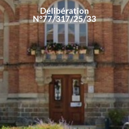
Délibération
N°77/317/25/33