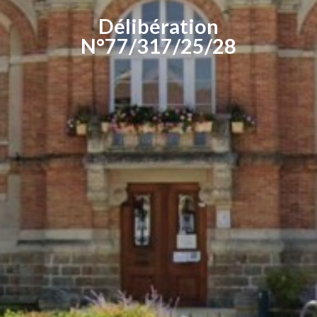
Délibération
N°77/317/25/28