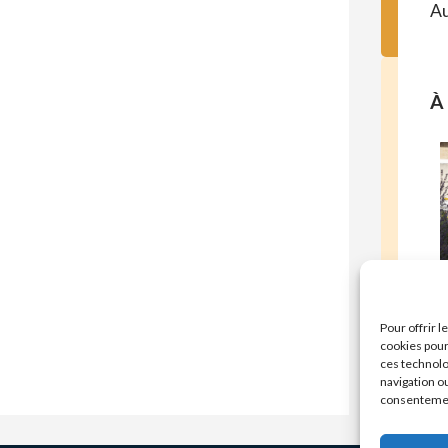
Au
À 
E
Pour offrir 
cookies pour
ces technolo
navigation ou
consentement