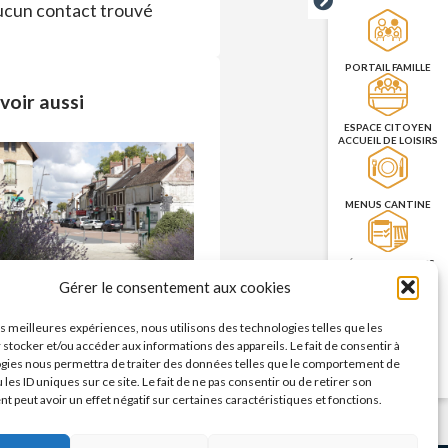
cun contact trouvé
PORTAIL FAMILLE
voir aussi
ESPACE CITOYEN
ACCUEIL DE LOISIRS
MENUS CANTINE
RÉSERVATION DES
SALLES
Commerces – enseignes
Gérer le consentement aux cookies
n savoir plus >
les meilleures expériences, nous utilisons des technologies telles que les
PRISE DE RENDEZ-
 stocker et/ou accéder aux informations des appareils. Le fait de consentir à
VOUS
gies nous permettra de traiter des données telles que le comportement de
CNI/PASSEPORT
 les ID uniques sur ce site. Le fait de ne pas consentir ou de retirer son
 peut avoir un effet négatif sur certaines caractéristiques et fonctions.