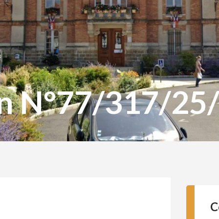
on N°77/317/25
C