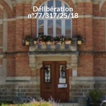
Délibération
n°77/317/25/18