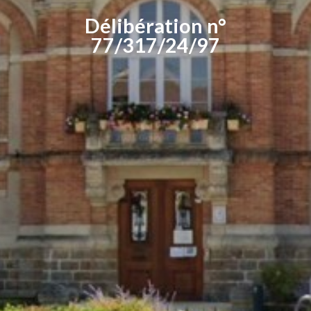
Délibération n°
77/317/24/97