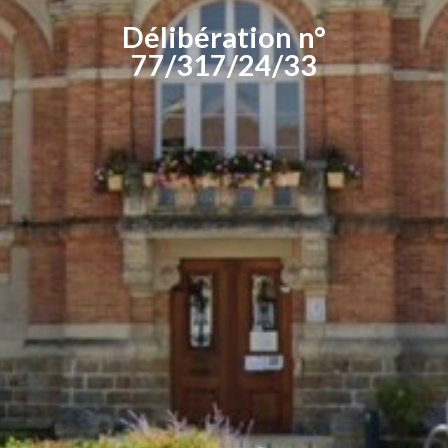
Délibération n°
77/317/24/33