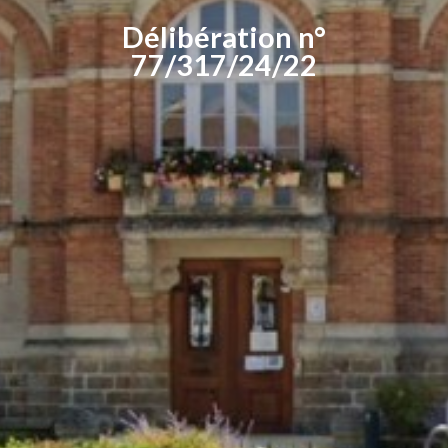
Délibération n°
77/317/24/22