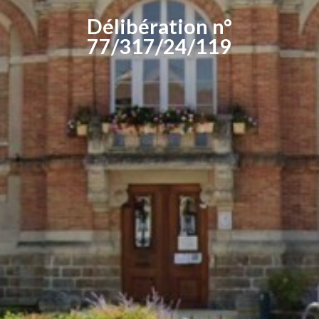
Délibération n°
77/317/24/119