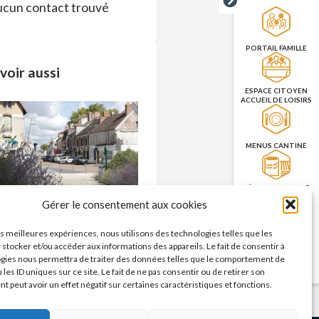
cun contact trouvé
PORTAIL FAMILLE
voir aussi
ESPACE CITOYEN
ACCUEIL DE LOISIRS
MENUS CANTINE
RÉSERVATION DES
SALLES
Commerces – enseignes
Gérer le consentement aux cookies
n savoir plus >
les meilleures expériences, nous utilisons des technologies telles que les
PRISE DE RENDEZ-
 stocker et/ou accéder aux informations des appareils. Le fait de consentir à
VOUS
gies nous permettra de traiter des données telles que le comportement de
CNI/PASSEPORT
 les ID uniques sur ce site. Le fait de ne pas consentir ou de retirer son
 peut avoir un effet négatif sur certaines caractéristiques et fonctions.