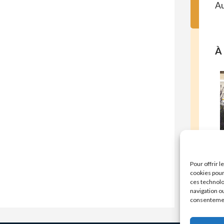
Au
À 
E
Pour offrir 
cookies pour
ces technolo
navigation ou
consentement