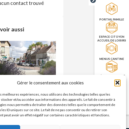
cun contact trouvé
PORTAIL FAMILLE
voir aussi
ESPACE CITOYEN
ACCUEIL DE LOISIRS
MENUS CANTINE
RÉSERVATION DES
SALLES
Commerces – enseignes
Gérer le consentement aux cookies
n savoir plus >
les meilleures expériences, nous utilisons des technologies telles que les
PRISE DE RENDEZ-
 stocker et/ou accéder aux informations des appareils. Le fait de consentir à
VOUS
gies nous permettra de traiter des données telles que le comportement de
CNI/PASSEPORT
 les ID uniques sur ce site. Le fait de ne pas consentir ou de retirer son
 peut avoir un effet négatif sur certaines caractéristiques et fonctions.