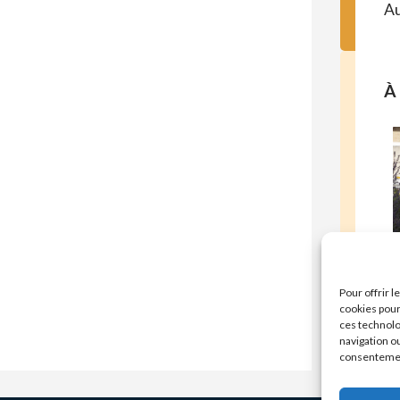
Au
À 
E
Pour offrir 
cookies pour
ces technolo
navigation ou
consentement