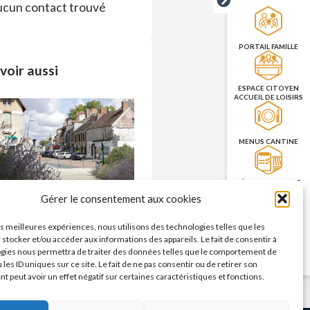
cun contact trouvé
PORTAIL FAMILLE
voir aussi
ESPACE CITOYEN
ACCUEIL DE LOISIRS
MENUS CANTINE
RÉSERVATION DES
SALLES
Commerces – enseignes
Gérer le consentement aux cookies
n savoir plus >
les meilleures expériences, nous utilisons des technologies telles que les
PRISE DE RENDEZ-
 stocker et/ou accéder aux informations des appareils. Le fait de consentir à
VOUS
gies nous permettra de traiter des données telles que le comportement de
CNI/PASSEPORT
 les ID uniques sur ce site. Le fait de ne pas consentir ou de retirer son
 peut avoir un effet négatif sur certaines caractéristiques et fonctions.