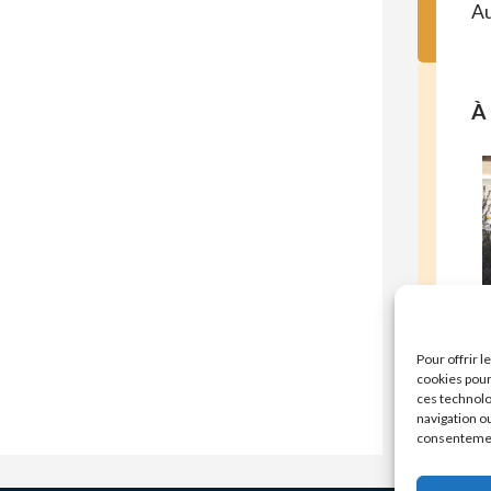
Au
À 
E
Pour offrir 
cookies pour
ces technolo
navigation ou
consentement