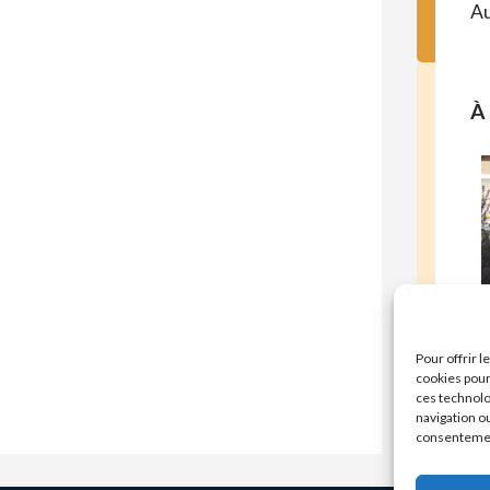
Au
À 
E
Pour offrir 
cookies pour
ces technolo
navigation ou
consentement