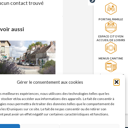
cun contact trouvé
PORTAIL FAMILLE
voir aussi
ESPACE CITOYEN
ACCUEIL DE LOISIRS
MENUS CANTINE
RÉSERVATION DES
SALLES
Commerces – enseignes
Gérer le consentement aux cookies
n savoir plus >
les meilleures expériences, nous utilisons des technologies telles que les
PRISE DE RENDEZ-
 stocker et/ou accéder aux informations des appareils. Le fait de consentir à
VOUS
gies nous permettra de traiter des données telles que le comportement de
CNI/PASSEPORT
 les ID uniques sur ce site. Le fait de ne pas consentir ou de retirer son
 peut avoir un effet négatif sur certaines caractéristiques et fonctions.