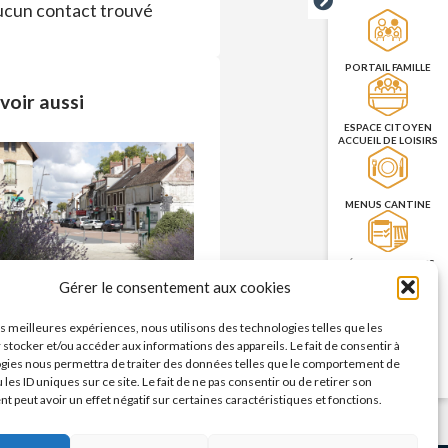
cun contact trouvé
PORTAIL FAMILLE
voir aussi
ESPACE CITOYEN
ACCUEIL DE LOISIRS
MENUS CANTINE
RÉSERVATION DES
SALLES
Commerces – enseignes
Gérer le consentement aux cookies
n savoir plus >
les meilleures expériences, nous utilisons des technologies telles que les
PRISE DE RENDEZ-
 stocker et/ou accéder aux informations des appareils. Le fait de consentir à
VOUS
gies nous permettra de traiter des données telles que le comportement de
CNI/PASSEPORT
 les ID uniques sur ce site. Le fait de ne pas consentir ou de retirer son
 peut avoir un effet négatif sur certaines caractéristiques et fonctions.