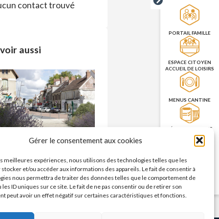
cun contact trouvé
PORTAIL FAMILLE
voir aussi
ESPACE CITOYEN
ACCUEIL DE LOISIRS
MENUS CANTINE
RÉSERVATION DES
SALLES
Commerces – enseignes
Gérer le consentement aux cookies
n savoir plus >
les meilleures expériences, nous utilisons des technologies telles que les
PRISE DE RENDEZ-
 stocker et/ou accéder aux informations des appareils. Le fait de consentir à
VOUS
gies nous permettra de traiter des données telles que le comportement de
CNI/PASSEPORT
 les ID uniques sur ce site. Le fait de ne pas consentir ou de retirer son
 peut avoir un effet négatif sur certaines caractéristiques et fonctions.