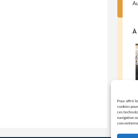
Au
À 
E
Pour offrir 
cookies pour
ces technolo
navigation ou
consentement