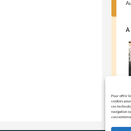
Au
À 
E
Pour offrir 
cookies pour
ces technolo
navigation ou
consentement