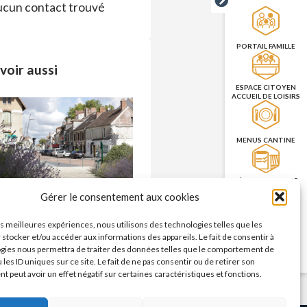
cun contact trouvé
PORTAIL FAMILLE
voir aussi
ESPACE CITOYEN
ACCUEIL DE LOISIRS
MENUS CANTINE
RÉSERVATION DES
SALLES
Commerces – enseignes
Gérer le consentement aux cookies
n savoir plus >
les meilleures expériences, nous utilisons des technologies telles que les
PRISE DE RENDEZ-
 stocker et/ou accéder aux informations des appareils. Le fait de consentir à
VOUS
gies nous permettra de traiter des données telles que le comportement de
CNI/PASSEPORT
 les ID uniques sur ce site. Le fait de ne pas consentir ou de retirer son
 peut avoir un effet négatif sur certaines caractéristiques et fonctions.