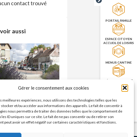
cun contact trouvé
PORTAIL FAMILLE
voir aussi
ESPACE CITOYEN
ACCUEIL DE LOISIRS
MENUS CANTINE
RÉSERVATION DES
SALLES
Commerces – enseignes
Gérer le consentement aux cookies
n savoir plus >
les meilleures expériences, nous utilisons des technologies telles que les
PRISE DE RENDEZ-
 stocker et/ou accéder aux informations des appareils. Le fait de consentir à
VOUS
gies nous permettra de traiter des données telles que le comportement de
CNI/PASSEPORT
 les ID uniques sur ce site. Le fait de ne pas consentir ou de retirer son
 peut avoir un effet négatif sur certaines caractéristiques et fonctions.