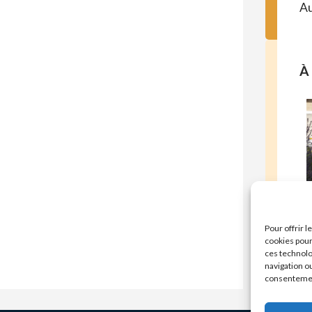
Au
À 
E
Pour offrir 
cookies pour
ces technolo
navigation ou
consentement