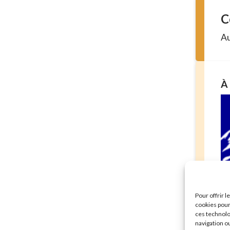
C
Au
À 
Sé
Pour offrir 
mu
cookies pour
En 
ces technolo
navigation ou