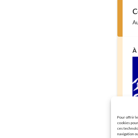
C
Au
À 
Sé
Pour offrir 
mu
cookies pour
En 
ces technolo
navigation ou