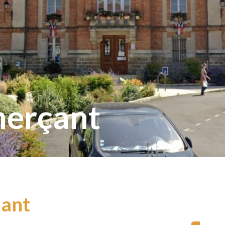
erçant
mant