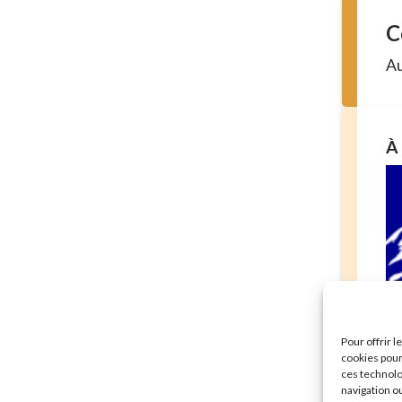
C
Au
À 
Sé
Pour offrir 
mu
cookies pour
En 
ces technolo
navigation ou