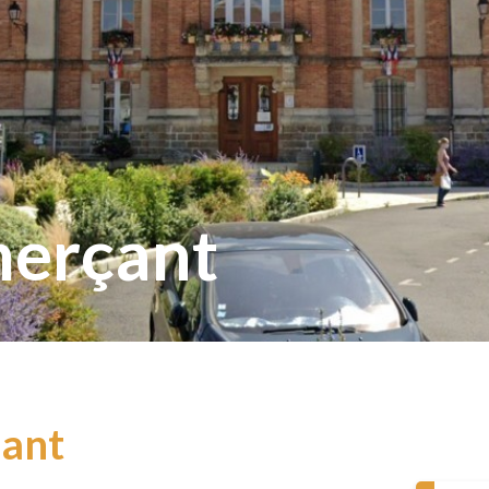
erçant
ant