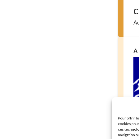
C
Au
À 
Sé
Pour offrir 
mu
cookies pour
En 
ces technolo
navigation ou