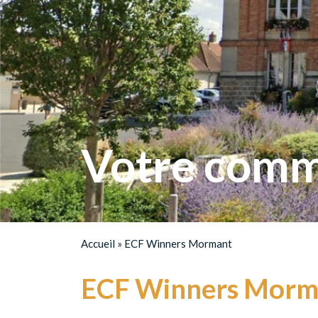
Votre comm
Accueil
»
ECF Winners Mormant
ECF Winners Morm