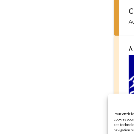
C
Au
À 
Sé
Pour offrir 
mu
cookies pour
En 
ces technolo
navigation ou